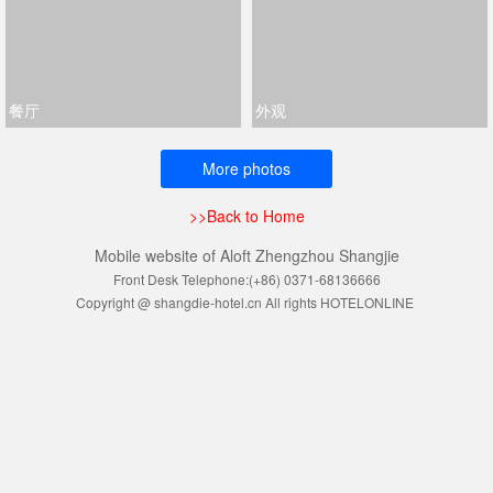
餐厅
外观
More photos
>>Back to Home
Mobile website of Aloft Zhengzhou Shangjie
Front Desk Telephone:(+86) 0371-68136666
Copyright @ shangdie-hotel.cn All rights HOTELONLINE